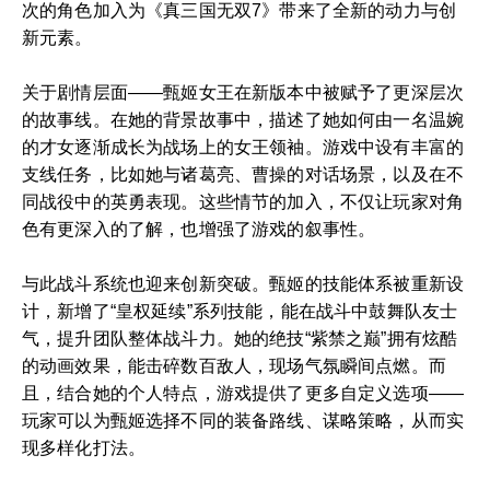
次的角色加入为《真三国无双7》带来了全新的动力与创
新元素。
关于剧情层面——甄姬女王在新版本中被赋予了更深层次
的故事线。在她的背景故事中，描述了她如何由一名温婉
的才女逐渐成长为战场上的女王领袖。游戏中设有丰富的
支线任务，比如她与诸葛亮、曹操的对话场景，以及在不
同战役中的英勇表现。这些情节的加入，不仅让玩家对角
色有更深入的了解，也增强了游戏的叙事性。
与此战斗系统也迎来创新突破。甄姬的技能体系被重新设
计，新增了“皇权延续”系列技能，能在战斗中鼓舞队友士
气，提升团队整体战斗力。她的绝技“紫禁之巅”拥有炫酷
的动画效果，能击碎数百敌人，现场气氛瞬间点燃。而
且，结合她的个人特点，游戏提供了更多自定义选项——
玩家可以为甄姬选择不同的装备路线、谋略策略，从而实
现多样化打法。