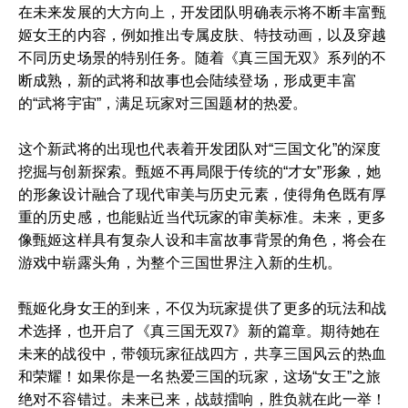
在未来发展的大方向上，开发团队明确表示将不断丰富甄
姬女王的内容，例如推出专属皮肤、特技动画，以及穿越
不同历史场景的特别任务。随着《真三国无双》系列的不
断成熟，新的武将和故事也会陆续登场，形成更丰富
的“武将宇宙”，满足玩家对三国题材的热爱。
这个新武将的出现也代表着开发团队对“三国文化”的深度
挖掘与创新探索。甄姬不再局限于传统的“才女”形象，她
的形象设计融合了现代审美与历史元素，使得角色既有厚
重的历史感，也能贴近当代玩家的审美标准。未来，更多
像甄姬这样具有复杂人设和丰富故事背景的角色，将会在
游戏中崭露头角，为整个三国世界注入新的生机。
甄姬化身女王的到来，不仅为玩家提供了更多的玩法和战
术选择，也开启了《真三国无双7》新的篇章。期待她在
未来的战役中，带领玩家征战四方，共享三国风云的热血
和荣耀！如果你是一名热爱三国的玩家，这场“女王”之旅
绝对不容错过。未来已来，战鼓擂响，胜负就在此一举！