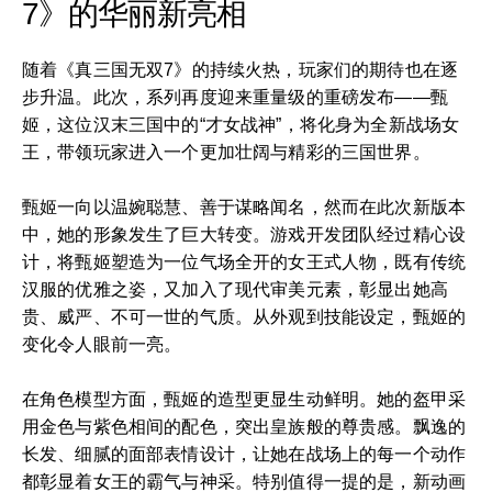
7》的华丽新亮相
随着《真三国无双7》的持续火热，玩家们的期待也在逐
步升温。此次，系列再度迎来重量级的重磅发布——甄
姬，这位汉末三国中的“才女战神”，将化身为全新战场女
王，带领玩家进入一个更加壮阔与精彩的三国世界。
甄姬一向以温婉聪慧、善于谋略闻名，然而在此次新版本
中，她的形象发生了巨大转变。游戏开发团队经过精心设
计，将甄姬塑造为一位气场全开的女王式人物，既有传统
汉服的优雅之姿，又加入了现代审美元素，彰显出她高
贵、威严、不可一世的气质。从外观到技能设定，甄姬的
变化令人眼前一亮。
在角色模型方面，甄姬的造型更显生动鲜明。她的盔甲采
用金色与紫色相间的配色，突出皇族般的尊贵感。飘逸的
长发、细腻的面部表情设计，让她在战场上的每一个动作
都彰显着女王的霸气与神采。特别值得一提的是，新动画