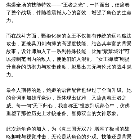
燃爆全场的技能特效——“王者之光”，一挥而出，便席卷
了整个战场，伴随着震撼人心的音效，增强了角色的生命
力。
而在战斗方面，甄姬化身的女王不仅拥有传统的远程魔法
攻击，更兼具刀剑肉搏的高强度技能。结合其丰富的背景
故事，设计师加入了一系列特殊技能，比如“紫禁城计”可
以控制范围内的敌人，使他们陷入混乱；“女王御威”则提
升自身的防御力与攻击速度，彰显出其无与伦比的战斗魅
力。
最令人期待的是，甄姬的语音配音也经过了全面升级。她
的台词更加雄浑豪迈，既体现出优雅，又蕴含着王者之
威。每一句“天下归心，我自称王”投放到玩家心中，仿佛
重塑了那位历史上才貌兼备、智勇双全的女神形象。
此次新角色的加入，为《真三国无双7》增添了极强的战
略趣味与视觉冲击，无论是从角色的外观、技能还是背景