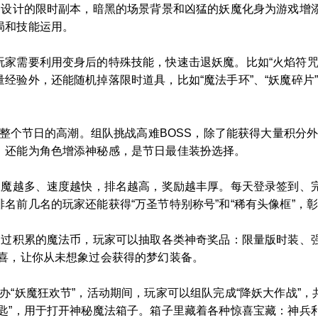
特别设计的限时副本，暗黑的场景背景和凶猛的妖魔化身为游戏增
局和技能运用。
家需要利用变身后的特殊技能，快速击退妖魔。比如“火焰符咒”、
经验外，还能随机掉落限时道具，比如“魔法手环”、“妖魔碎片”
是整个节日的高潮。组队挑战高难BOSS，除了能获得大量积分
，还能为角色增添神秘感，是节日最佳装扮选择。
败妖魔越多、速度越快，排名越高，奖励越丰厚。每天登录签到、
名前几名的玩家还能获得“万圣节特别称号”和“稀有头像框”，
通过积累的魔法币，玩家可以抽取各类神奇奖品：限量版时装、
惊喜，让你从未想象过会获得的梦幻装备。
办“妖魔狂欢节”，活动期间，玩家可以组队完成“降妖大作战”
钥匙”，用于打开神秘魔法箱子。箱子里藏着各种惊喜宝藏：神兵