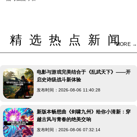
精选热点新闻
MORE →
电影与游戏完美结合于《乱武天下》——开
启史诗级战斗新体验
发布时间：2026-08-06 11:40:28
新版本畅想曲《剑啸九州》给你小清新：穿
越古风与青春的绝美交响
发布时间：2026-08-06 07:32:14