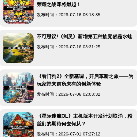
荣耀之战即将燃起！
发布时间：2026-07-16 06:18:35
不可思议!《剑灵》新增第五种族竟然是水蛙
发布时间：2026-07-16 03:31:25
《看门狗2》全新基调，开启革新之旅——为
玩家带来前所未有的创新体验
发布时间：2026-07-06 02:03:32
《星际迷航OL》主机版本开发计划取消，粉
丝们的期待何去何从？
发布时间：2026-07-01 07:27:12