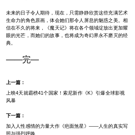
未来的日子令人期待，现在，只需静静欣赏这些充满艺术
生命力的角色原画，体会她们那令人屏息的魅惑之美。相
信在不久的将来，《魔天记》将在各个领域绽放出更加耀
眼的光芒，而她们的故事，也将成为奇幻界永不磨灭的经
典。
——完—
上一篇：
上映4天就霸榜41个国家！索尼新作《K》引爆全球影视
风暴
下一篇：
加入人性感情的力量大作《疤面煞星》——人生的真实写
照与强烈呼唤