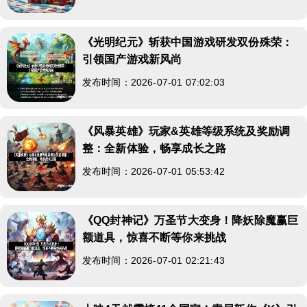
《光明纪元》斩获中国游戏研发双份殊荣：
引领国产游戏新风尚
发布时间：2026-07-01 07:02:03
《风暴英雄》玩家&英雄等级系统及奖励调
整：全新体验，畅享成长之路
发布时间：2026-07-01 05:53:42
《QQ封神记》万圣节大变身！降妖除魔赢巨
额道具，惊喜不断等你来挑战
发布时间：2026-07-01 02:21:43