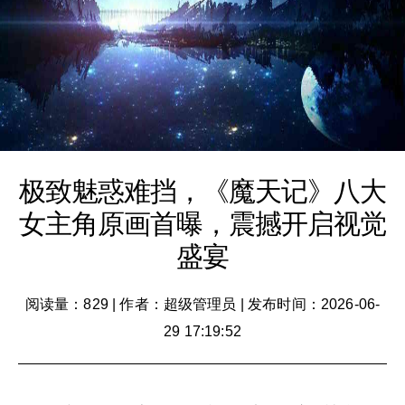
极致魅惑难挡，《魔天记》八大
女主角原画首曝，震撼开启视觉
盛宴
阅读量：829
|
作者：超级管理员
|
发布时间：2026-06-
29 17:19:52