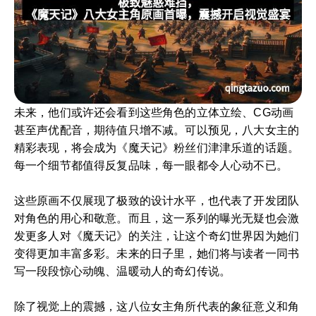
未来，他们或许还会看到这些角色的立体立绘、CG动画
甚至声优配音，期待值只增不减。可以预见，八大女主的
精彩表现，将会成为《魔天记》粉丝们津津乐道的话题。
每一个细节都值得反复品味，每一眼都令人心动不已。
这些原画不仅展现了极致的设计水平，也代表了开发团队
对角色的用心和敬意。而且，这一系列的曝光无疑也会激
发更多人对《魔天记》的关注，让这个奇幻世界因为她们
变得更加丰富多彩。未来的日子里，她们将与读者一同书
写一段段惊心动魄、温暖动人的奇幻传说。
除了视觉上的震撼，这八位女主角所代表的象征意义和角