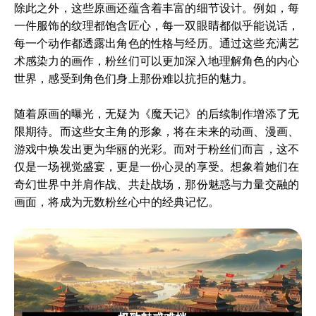
除此之外，这些原画还蕴含着丰富的细节设计。例如，每
一件服饰的纹理都饱含匠心，每一双眼睛都似乎能说话，
每一个动作都透露出角色的性格与经历。通过这些充满艺
术感染力的画作，粉丝们可以更加深入地理解角色的内心
世界，感受到角色们身上那份难以抗拒的魅力。
随着原画的曝光，无疑为《魔天记》的后续制作增添了无
限期待。而这些女主角的形象，将在未来的动画、漫画、
游戏中焕发出更为华丽的光彩。而对于粉丝们而言，这不
仅是一场视觉盛宴，更是一份心灵的享受。想象着她们在
奇幻世界中并肩作战、共赴战场，那份魅惑与力量交融的
画面，将成为无数粉丝心中的经典记忆。